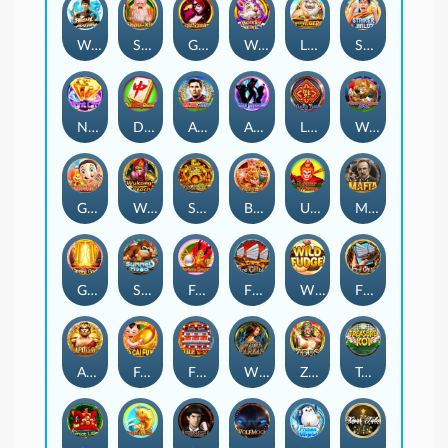
Watah Master
Shou-Xin
Gold Stealer
Wonderland
Lucky Tigers
Striker WILD
Night City
Da Hong Zhong
All Star Team
All Wilds
Lucky Bats
World Cup Russia 2018
Ganesha Jr.
WuKong&Peaches
Super5
Burning Xi-You
Uproar In Heaven
Mafia
Greek Gods
Summer Mood
Fortune Dragon
Fire Chibi 2
Wild Fudge
Fire Chibi M
Apollo
Fa Cai Fu Wa
Fire777
Wild Tarzan
Zeus
Treasure Koi