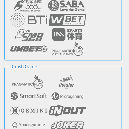
Crash Game