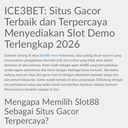
ICE3BET: Situs Gacor
Terbaik dan Terpercaya
Menyediakan Slot Demo
Terlengkap 2026
Selamat datang di situs
Slot88 resmi
Indonesia, situs paling dicari saat ini yang
menawarkan pengalaman bermain judi slot online yang tidak akan kalian
temukan di situs lainnya. Kami hadir sebagai agen slot88 yang menyediakan
aneka ragam permainan slot resmi dengan berbagai tema menarik. Jika kamu
sedang mencari situs slot gacor hari ini dengan ekosistem bermain tanpa bot
dan penuh kejujuran, kamu sudah berada di situs yang tepat. Didukung dengan
tim profesional yang siap sedia untuk memberikan bantuan selama bermain.
Pencarianmu berakhir sampai di sini.
Mengapa Memilih Slot88
Sebagai Situs Gacor
Terpercaya?