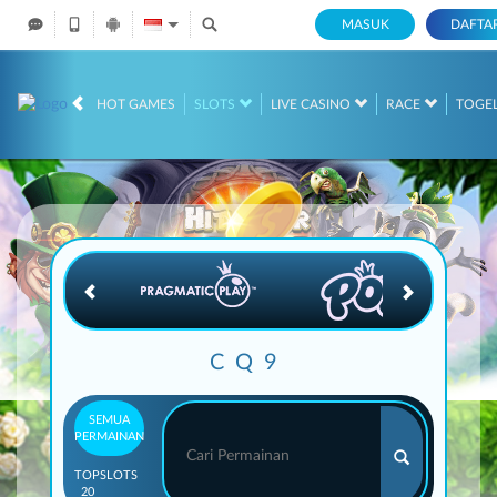
MASUK
DAFTA
IDR
12,689,092,
HOT GAMES
SLOTS
LIVE CASINO
RACE
TOGE
CQ9
SEMUA
PERMAINAN
TOP
SLOTS
20