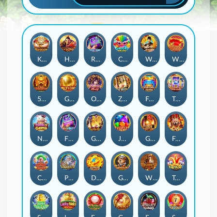
Kronos
Hero of the 3 Kingdoms - Cao Cao
Rave Jump Mobile
Chicky Parm Parm
Watah Master Turbo
Wheel Money
5 God beasts
Golden Eggs
Oriental Beauty
Zeus M
Fortune Totem
Turn & Earn
Neko Gems
Fly Out
Gu Gu Gu M
Jewel Luxury
Good Fortune M
Fa Cai Shen M
Crazy Crazy
Poseidon
Diamond Treasure
Gophers War
WILD BOUNTY 2
Top Ace 2