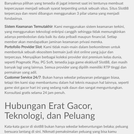
Banyaknya pilihan yang tersedia di jagat internet saat ini tentunya membuat
kepercayaan menjadi sebuah syarat terpenting untuk sebuah situs. Situs Slot88
terpercaya dan resmi dibangun menggunakan 3 pilar utama yang menjadi
fondasinya.
Sistem Keamanan Termutakhir
: Kami menggunakan sistem keamanan terkini,
yang menggunakan teknologi enkripsi canggih sehingga tidak memungkinkan
adanya pembobolan data baik itu data pribadi maupun financial. Setiap
member akan mendapatkan jaminan keamanan privasi mereka.
Portofolio Provider Slot
: Kami tidak main-main dalam berkomitmen untuk
membentuk sebuah eksositem bermain judi slot online yang jujur dan
terpercaya. Menyajikan berbagai koleksi provider slot premium kelas dunia,
seperti Pragmatic Play, PG Soft, tersedia juga game eksklusif Slot88, dan masih
banyak lagi yang lainnya. Semua provider yang dipilih memiliki RTP tinggi dan
permainan yang adil.
Customer Service 24/7
: Bukan hanya sekedar pelayanan pelanggan biasa,
tetapi tim kami siap membantumu dalam hal teknis maupun hal lainnya, seperti
game slot gacor hari ini yang sedang naik daun dan sangat menguntungkan.
Konsultasi gratis selama 24 jam penuh.
Hubungan Erat Gacor,
Teknologi, dan Peluang
Kata-kata gacor di slot88 bukan hanya sekedar keberuntungan belaka; peluang
bersuara lantang di sini. Nikmati pemaksimalan peluang yang bisa kamu