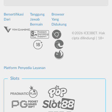
Bersertifikasi
Tanggung
Browser
Dari
Jawab
Yang
Bermain
Didukung
©2026 ICE3BET. Hak
cipta dilindungi | 18+
Platform Penyedia Layanan
Slots